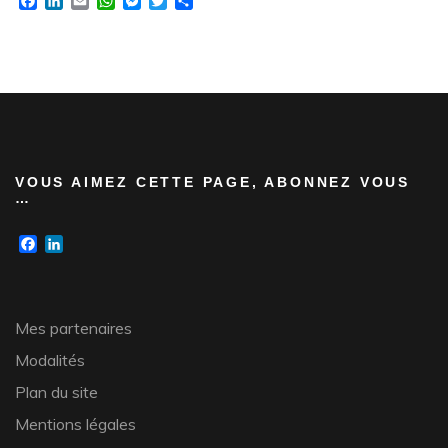
Facebook
LinkedIn
Email
WhatsApp
Messenger
Twitter
Partager
VOUS AIMEZ CETTE PAGE, ABONNEZ VOUS
…
Facebook
LinkedIn
Mes partenaires
Modalités
Plan du site
Mentions légales