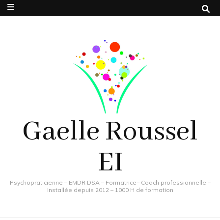
Gaelle Roussel
EI
Psychopraticienne – EMDR DSA – Formatrice– Coach professionnelle –
Installée depuis 2012 – 1000 H de formation