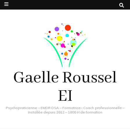
Gaelle Roussel
EI
Psychopraticienne – EMDR DSA – Formatrice– Coach professionnelle –
Installée depuis 2012 – 1000 H de formation