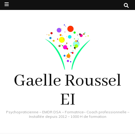
Gaelle Roussel
EI
Psychopraticienne – EMDR DSA – Formatrice– Coach professionnelle –
Installée depuis 2012 – 1000 H de formation