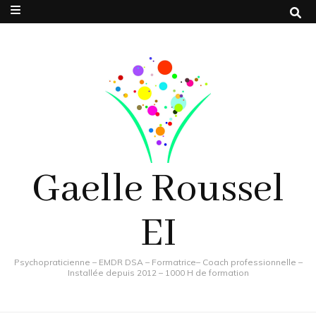
Gaelle Roussel
EI
Psychopraticienne – EMDR DSA – Formatrice– Coach professionnelle –
Installée depuis 2012 – 1000 H de formation