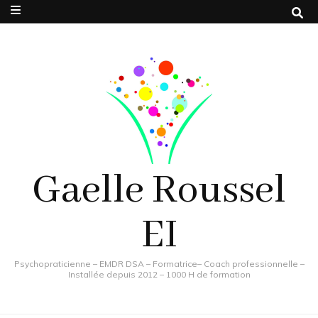
Gaelle Roussel
EI
Psychopraticienne – EMDR DSA – Formatrice– Coach professionnelle –
Installée depuis 2012 – 1000 H de formation