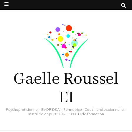
Gaelle Roussel
EI
Psychopraticienne – EMDR DSA – Formatrice– Coach professionnelle –
Installée depuis 2012 – 1000 H de formation