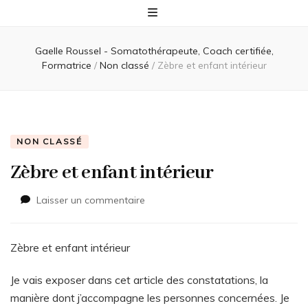
Gaelle Roussel - Somatothérapeute, Coach certifiée,
Formatrice
/
Non classé
/
Zèbre et enfant intérieur
NON CLASSÉ
Zèbre et enfant intérieur
sur
Laisser un commentaire
Zèbre
et
enfant
Zèbre et enfant intérieur
intérieur
Je vais exposer dans cet article des constatations, la
manière dont j’accompagne les personnes concernées. Je