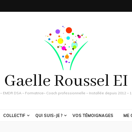
Gaelle Roussel EI
– EMDR DSA – Formatrice– Coach professionnelle – Installée depuis 2012 – 
COLLECTIF
QUI SUIS-JE ?
VOS TÉMOIGNAGES
ME 