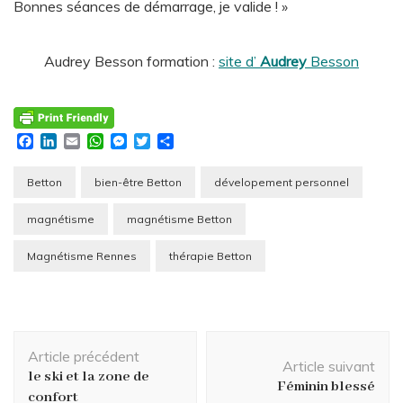
Bonnes séances de démarrage, je valide ! »
Audrey Besson formation :
site d’
Audrey
Besson
Facebook
LinkedIn
Email
WhatsApp
Messenger
Twitter
Partager
Betton
bien-être Betton
dévelopement personnel
magnétisme
magnétisme Betton
Magnétisme Rennes
thérapie Betton
Navigation
Article précédent
d'article
Article suivant
le ski et la zone de
Féminin blessé
confort