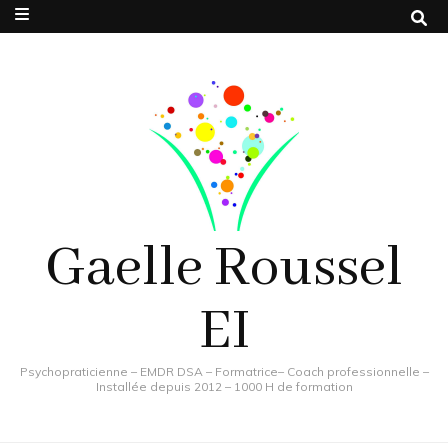
Gaelle Roussel
EI
Psychopraticienne – EMDR DSA – Formatrice– Coach professionnelle –
Installée depuis 2012 – 1000 H de formation