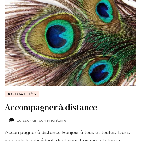
ACTUALITÉS
Accompagner à distance
sur
Laisser un commentaire
Accompagner
Accompagner à distance Bonjour à tous et toutes, Dans
à
distance
mon article précédent, dont vous trouverez le lien ci-