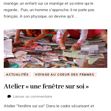
Noël
manège, un enfant sur ce manège et sa mère qui le
2017
regarde... Puis, un homme s'approche, il ne parle pas
–
français. A son physique, on devine qu'il …
manège
ACTUALITÉS
VOYAGE AU COEUR DES FEMMES
Atelier « une fenêtre sur soi »
sur
Laisser un commentaire
Atelier
Atelier "fenêtre sur soi" Dans le cadre sécurisant et
« une