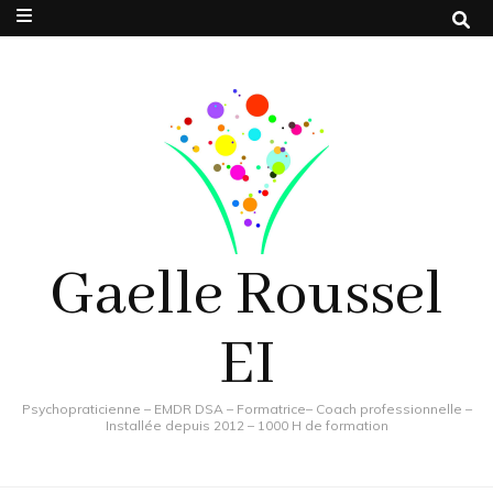
Gaelle Roussel
EI
Psychopraticienne – EMDR DSA – Formatrice– Coach professionnelle –
Installée depuis 2012 – 1000 H de formation