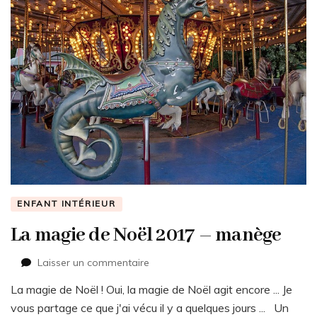
ENFANT INTÉRIEUR
La magie de Noël 2017 – manège
sur
Laisser un commentaire
La
La magie de Noël ! Oui, la magie de Noël agit encore ... Je
magie
de
vous partage ce que j'ai vécu il y a quelques jours ... Un